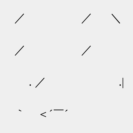
{ ／
／ ／ ＼
| ／ 
／ ／ 
/ /
. ／ .|
/ 
｀ ＜´￣´
/ 