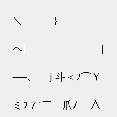
／ {/ 
＼ } 
| { ＼
ヘ| |
|.ｉ{ 
──､ ｊ斗＜ﾌ⌒Ｙ 
|八{{ ｒ
ミﾌ７´￣ 爪ﾉ ∧