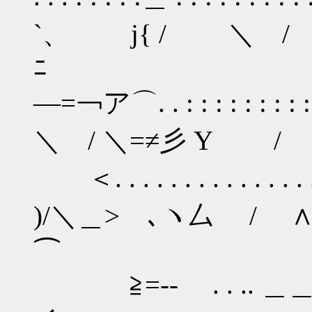
`、 j{ / ＼ / ⌒7=
ﾆ
―=￢ア⌒. . : : : : : 
＼ / ＼=≠彡 Y / i |:
＜. . . . . . . . . .
)/＼＿> ､ヽ厶 / 
⌒
≧=‐- . . .. ＿＿＿