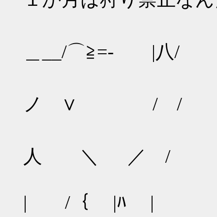
＼〕 
＿__/⌒≧=- 
//⌒
ノ ∨ / / 
〈⌒7人
人 ＼ ／ / 
└ｧ': : :
| /｛ |ﾊ |