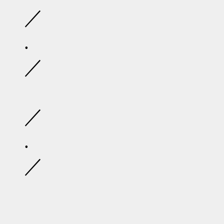
／ 
. /
／ 
/ 
／ 
. / 
／