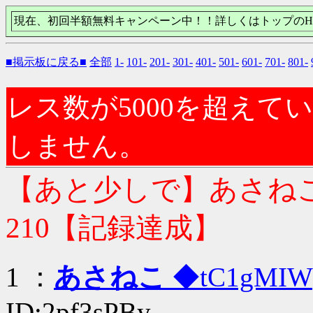
現在、初回半額無料キャンペーン中！！詳しくはトップのH
■掲示板に戻る■
全部
1-
101-
201-
301-
401-
501-
601-
701-
801-
レス数が5000を超え
しません。
【あと少しで】あさね
210【記録達成】
1 ：
あさねこ
◆tC1gMIW
ID:2pf3sPBy