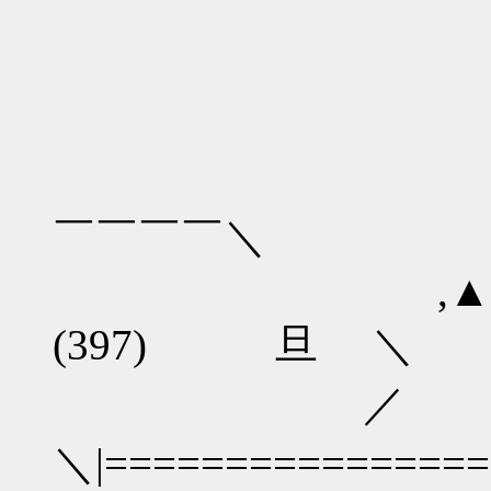
|＼
￣￣￣￣＼
,▲ -―▲ ､
(397
／ / 
＼|================