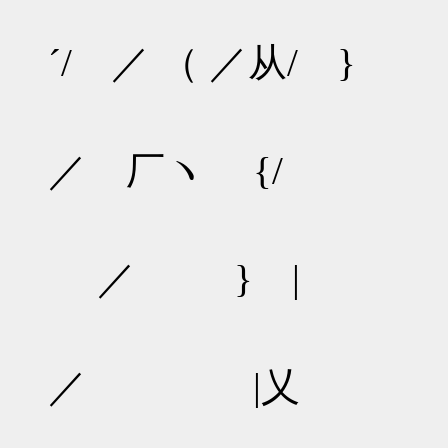
}人￣
´/ ／ （ ／从/ }
/
／ 厂ヽ {/
／ } |
∧｀
／ |乂
∧