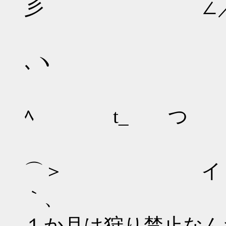
彡 ∠／ |
| |八
､ヽ 厂 ﾘ
| | 
ﾍ t_ つ ｲ
い /
⌒＞ イ 
｀、 
１か月は狩り禁止なん