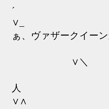
´
∨
ぁ、ヴァザークイーン
＞
∨＼
人
∨∧