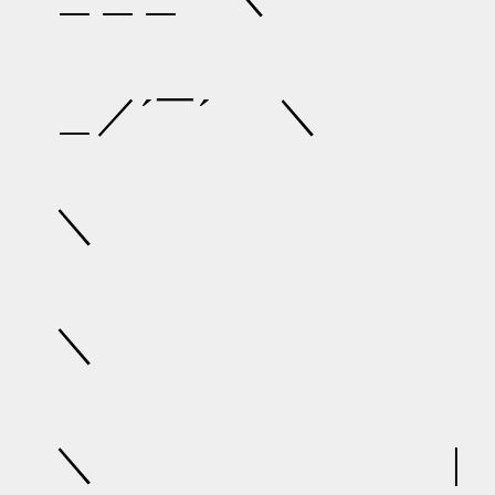
/ /
＿／´￣´ ＼
/
＼ ＼
/ 
＼ 厂
／/ /
＼ |