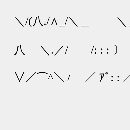
/∧: : : 
＼/(八./∧_/＼＿ ＼
/ﾆ ∧: 
八 ＼.／/ /: : : 
/ﾆﾆニ＼|
∨／⌒^＼ / ／ ｱﾞ: :