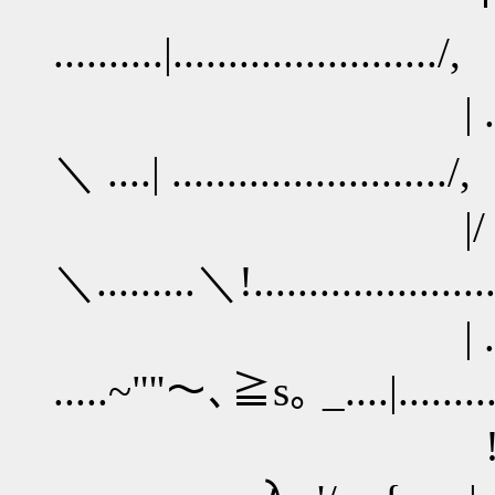
..........|......................
| ./ ...... ﾊ/.......
＼ ....| .........................
|/ ...... ﾊ/ ... |...
＼.........＼!...................
| ....... ﾄ | ....
.....~"''～､≧s｡ _....|..........
!..........ﾄ | 