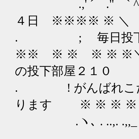
.,' ´ ." ` ^ '
４日 ※※※※ ※ ＼
. ; 毎日投下９
※※ ※ ※ ※ 
の投下部屋２１０
. ! がんばれこたね
ります ※ ※ ※ ※
.ヽ､ . ..,. .,,_ ,. 
＿＿＿＿＿＿＿＿ ＿＿