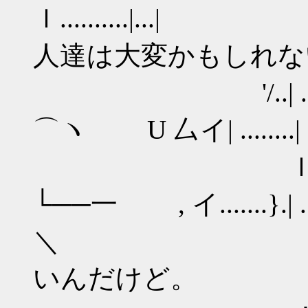
ｌ.......
人達は大変かもしれな
'/..| ......l ..
⌒ヽ U 厶イ| ........| ..!
ｌ....!.......| ..
└──一 , イ.......}.| .......
＼ 何
いんだけど。