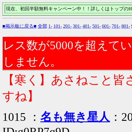
現在、初回半額無料キャンペーン中！！詳しくはトップのH
■掲示板に戻る■
全部
1-
101-
201-
301-
401-
501-
601-
701-
801-
レス数が5000を超え
しません。
【寒く】あさねこと皆さ
すね】
1015 ：
名も無き星人
：20
ID:g0RP7q9D