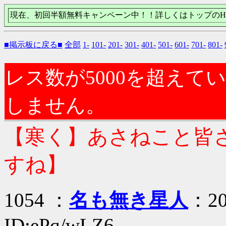
現在、初回半額無料キャンペーン中！！詳しくはトップのH
■掲示板に戻る■
全部
1-
101-
201-
301-
401-
501-
601-
701-
801-
レス数が5000を超え
しません。
【寒く】あさねこと皆さ
すね】
1054 ：
名も無き星人
：20
ID:ePq/wLZ6