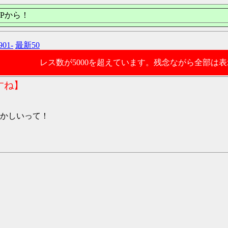
Pから！
901-
最新50
レス数が5000を超えています。残念ながら全部は
すね】
おかしいって！