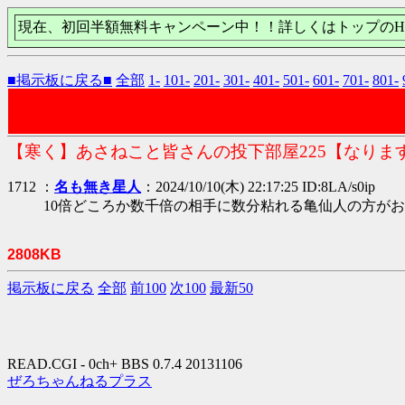
現在、初回半額無料キャンペーン中！！詳しくはトップのH
■掲示板に戻る■
全部
1-
101-
201-
301-
401-
501-
601-
701-
801-
【寒く】あさねこと皆さんの投下部屋225【なりま
1712 ：
名も無き星人
：2024/10/10(木) 22:17:25 ID:8LA/s0ip
10倍どころか数千倍の相手に数分粘れる亀仙人の方が
2808KB
掲示板に戻る
全部
前100
次100
最新50
READ.CGI - 0ch+ BBS 0.7.4 20131106
ぜろちゃんねるプラス