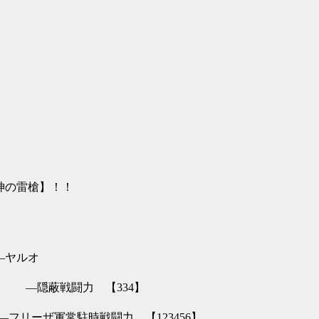
槍】！！
オ
334】
【123456】