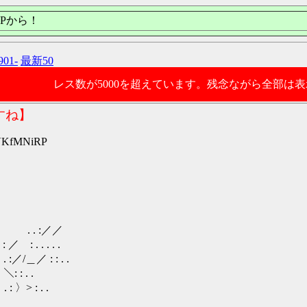
Pから！
901-
最新50
レス数が5000を超えています。残念ながら全部は
すね】
:VKfMNiRP
／／
 . .
 . .
 .
: . .