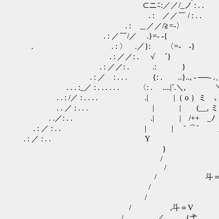
⊂ニﾆ:／／/_ノ : . .
. : ／／￣ / : . .
. : ＿／／/≧=-〉
. : ／￣/／ .}=- -{
. . : 〉 .／}: 〈=- -}
. : ／／: . √ ´}
. : ／／: . .: }
. : ／ : . . . {: . ..}.., - ──- .
. . . :_／ : . . . . . . 〈: . ....|´.＼, 
. . : /／ : . . . . .| |（ o ）ミ ､＿
. . ／ : . . . | | (__, ミ（ 
. .／: . . .| | /++ゝ_ﾉ 
. : ／ : . . | 
. : ／ : . . Y _ -‐
} / 
/ / (_
/ / 
/ 斗＝＝
/ 
/ } ―隠
/ ,斗＝V 
/ ／ {弋 .／ 