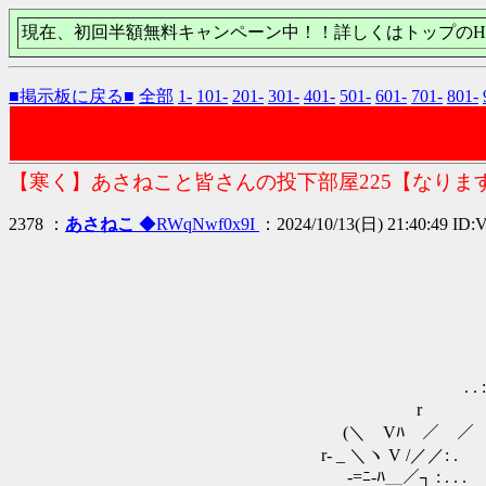
現在、初回半額無料キャンペーン中！！詳しくはトップのH
■掲示板に戻る■
全部
1-
101-
201-
301-
401-
501-
601-
701-
801-
【寒く】あさねこと皆さんの投下部屋225【なりま
2378 ：
あさねこ
◆RWqNwf0x9I
：2024/10/13(日) 21:40:49 ID
. . :
. . : : ／ : . . .
r . :／/＿／ : :
(＼ Vﾊ ／￣／￣＼: : .
r‐ _ ＼ヽ V /／／: . . : 〉> 
-=ﾆ-ﾊ＿／┐ : . . .