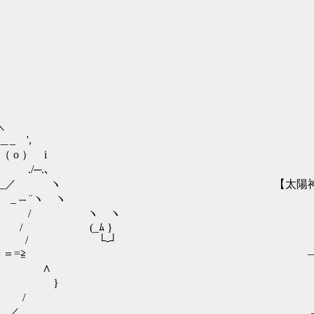
、
＼
_ ',
o ） i
./─.､
| ｀⌒´ _／ ヽ 【太陽神の雷
 ¨ヽ ヽ
ヽ ヽ
ﾑ }
└‐┘
=≧ ―ヤル
∧
蔽戦闘力 【
/
―フリーザ軍常駐時戦闘力 