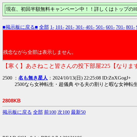
現在、初回半額無料キャンペーン中！！詳しくはトップのH
■掲示板に戻る■
全部
1-
101-
201-
301-
401-
501-
601-
701-
801-
残念ながら全部は表示しません。
【寒く】あさねこと皆さんの投下部屋225【なりま
2500 ：
名も無き星人
：2024/10/13(日) 22:25:08 ID:ZnXGogJ+
2500なら女神転生・超儀典 やる夫の割りと暇な女神転
2808KB
掲示板に戻る
全部
前100
次100
最新50