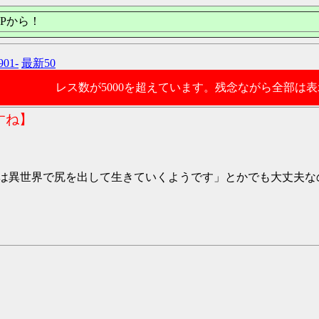
Pから！
901-
最新50
レス数が5000を超えています。残念ながら全部は
すね】
は異世界で尻を出して生きていくようです」とかでも大丈夫な