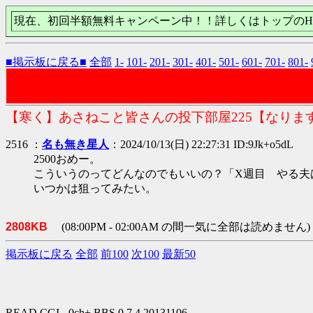
現在、初回半額無料キャンペーン中！！詳しくはトップのH
■掲示板に戻る■
全部
1-
101-
201-
301-
401-
501-
601-
701-
801-
【寒く】あさねこと皆さんの投下部屋225【なりま
2516 ：
名も無き星人
：2024/10/13(日) 22:27:31 ID:9Jk+o5dL
2500おめー。
こういうのってどんなのでもいいの？「X週目 やる夫
いつかは狙ってみたい。
2808KB
(08:00PM - 02:00AM の間一気に全部は読めません)
掲示板に戻る
全部
前100
次100
最新50
READ.CGI - 0ch+ BBS 0.7.4 20131106