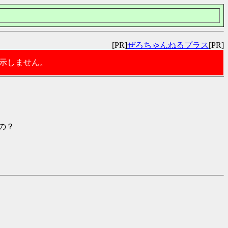
[PR]
ぜろちゃんねるプラス
[PR]
表示しません。
の？