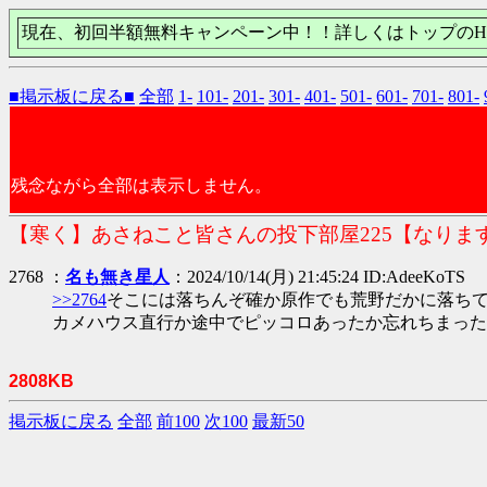
現在、初回半額無料キャンペーン中！！詳しくはトップのH
■掲示板に戻る■
全部
1-
101-
201-
301-
401-
501-
601-
701-
801-
残念ながら全部は表示しません。
【寒く】あさねこと皆さんの投下部屋225【なりま
2768 ：
名も無き星人
：2024/10/14(月) 21:45:24 ID:AdeeKoTS
>>2764
そこには落ちんぞ確か原作でも荒野だかに落ち
カメハウス直行か途中でピッコロあったか忘れちまった
2808KB
掲示板に戻る
全部
前100
次100
最新50