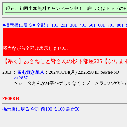
現在、初回半額無料キャンペーン中！！詳しくはトップのH
■掲示板に戻る■
全部
1-
101-
201-
301-
401-
501-
601-
701-
801-
残念ながら全部は表示しません。
【寒く】あさねこと皆さんの投下部屋225【なりま
2863 ：
名も無き星人
：2024/10/14(月) 22:25:50 ID:o9Ph/kSD
>>2857
ベジータさんがM字ハゲじゃなくてブーメランハゲだっ
2808KB
掲示板に戻る
全部
前100
次100
最新50