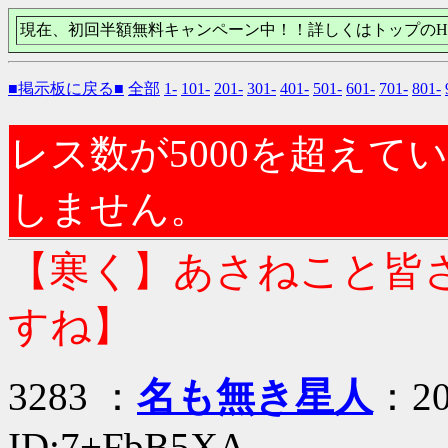
現在、初回半額無料キャンペーン中！！詳しくはトップのH
■掲示板に戻る■
全部
1-
101-
201-
301-
401-
501-
601-
701-
801-
レス数が5000を超え
しません。
【寒く】あさねこと皆さ
すね】
3283 ：
名も無き星人
：20
ID:7+FbB5XA