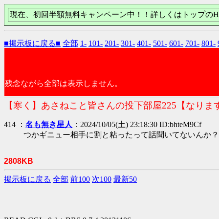
現在、初回半額無料キャンペーン中！！詳しくはトップのH
■掲示板に戻る■
全部
1-
101-
201-
301-
401-
501-
601-
701-
801-
残念ながら全部は表示しません。
【寒く】あさねこと皆さんの投下部屋225【なりま
414 ：
名も無き星人
：2024/10/05(土) 23:18:30 ID:bhteM9Cf
つかギニュー相手に割と粘ったって話聞いてないんか？
2808KB
掲示板に戻る
全部
前100
次100
最新50