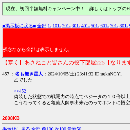
現在、初回半額無料キャンペーン中！！詳しくはトップのH
■掲示板に戻る■
全部
1-
101-
201-
301-
401-
501-
601-
701-
801-
残念ながら全部は表示しません。
【寒く】あさねこと皆さんの投下部屋225【なりま
457 ：
名も無き星人
：2024/10/05(土) 23:41:32 ID:uqknNGYl
乙でした
>>452
偽装した状態での戦闘力の時点でベジータの１０倍以上
こうなってくると亀仙人師事出来たのってホントに悟空
2808KB
掲示板に戻る
全部
前100
次100
最新50