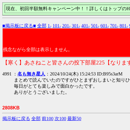
現在、初回半額無料キャンペーン中！！詳しくはトップのH
■掲示板に戻る■
全部
1-
101-
201-
301-
401-
501-
601-
701-
801-
残念ながら全部は表示しません。
【寒く】あさねこと皆さんの投下部屋225【なりま
4991 ：
名も無き星人
：2024/10/24(木) 15:24:53 ID:B95s3arM
まとめで読んでいたのですがひとまずおしまいと知りひ
毎日がとても楽しみで面白かったです。
ありがとうございました。
2808KB
掲示板に戻る
全部
前100
次100
最新50