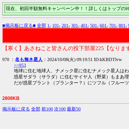
現在、初回半額無料キャンペーン中！！詳しくはトップのH
■掲示板に戻る■
全部
1-
101-
201-
301-
401-
501-
601-
701-
801-
【寒く】あさねこと皆さんの投下部屋225【なりま
970 ：
名も無き星人
：2024/10/08(火) 09:19:51 ID:kKBDTlvw
>>953
地球に住む地球人、ナメック星に住むナメック星人はわ
惑星サダラ（サラダ）に住むサイヤ人（野菜）もまあ理
だが惑星プラント（プランター？）にツフル（フルーツ
2808KB
掲示板に戻る
全部
前100
次100
最新50