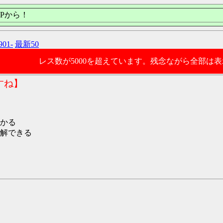
Pから！
901-
最新50
レス数が5000を超えています。残念ながら全部は
すね】
かる
解できる