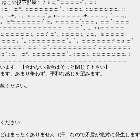
::::::あさねこの投下部屋１７６:::,`ﾟ:::::::::::::::+ﾟ。:::::
::,。::::*。::::::::::::::::::::::::::.ﾟ。:::::::::::。::::.:::::::::::.::::::::。::
:::::::::::。::::+。::。 o:::::::::::.ﾟ,。o::::::::::::::::::::::+:::::::::::::::。ﾟ.:::::::,。:
.。::::*::::::::::::::::::::::::ﾟ::::。+::::::::.::::::::ﾟ:::::::::::。::::::::ﾟ:::::::::::::
:::::::::::::::::,:::::::::::::::::::::::::::.::::。::::°::::.ﾟ。。＋o:::::::::::::::::::
::.:::::::::::::::::::::::。::::::::ﾟ::::ﾟ。::::::::::::::::。,::::.。 o::::::::::::::::::
::::::::::::::。ﾟ。:::::::::::::::::::::::::::::.ﾟ。ﾟ。:::::::::::::::::::::::::*::::ｏ::::.ﾟ
::::::::::.::::::::ﾟ::::.::::.ﾟ::::.ﾟ.:::::::::::::::::::::::::::::::::::ﾟ.:::::::::::::::::::::::::
:::｀::::,。::::*。::::::::::::::::::::::::::.ﾟ。:::::::::::。::::.:::::::::::.::::::::。::
::::::::::::::::::::::::::::::::::::::::::::::::::::::::::::::::,::::.:::::::::::::::::::.::::::::.:
います、【合わない場合はそっと閉じて下さい】
ます、あまり争わず、平和な感じを望みます。
赦ください。
ください
どはまったくありません（汗 なので矛盾が絶対に発生します