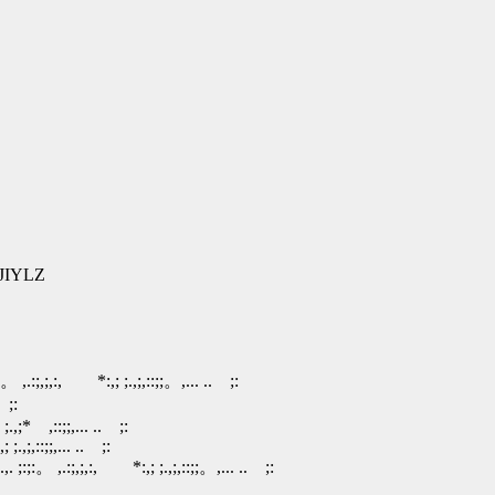
sJIYLZ
 ;.,;,::;;。,... .. ;:
 ;:
::;;,... .. ;:
;;,... .. ;:
,; ;.,;,::;;。,... .. ;: