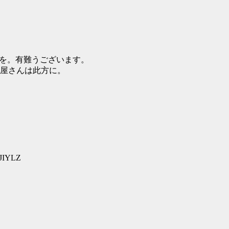
謝を。有難うございます。
屋さんは此方に。
sJIYLZ