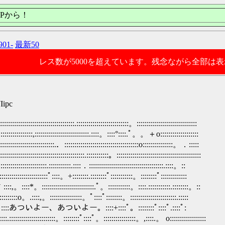
Pから！
901-
最新50
レス数が5000を超えています。残念ながら全部は
Iipc
::::::::::::::::::::::::::::::::::.::::::::::::::::::::::::::。::::::::::::::::::::::::::::::
:::::,:::::::::::::::::::::::::::.::::。::::°::::.ﾟ。。＋o:::::::::::::::::::
::::::::::.．:::::::::::::::::::::::::::::::::::::o:::::::::::::::。．:::::
::::::::::::::::::::::.:::::::::::。::::::::::::::::::::::::::::::::::::::::::
:::::::::.:::::::::::.::::．:::::::::::::::::::::::::::::::::::::.::::。::
::::::::::::::ﾟ::::。+::::::::.::::::::ﾟ:::::::::::。::::::::ﾟ:::::::::::::
。::::::::::::::::::::::::::.ﾟ。:::::::::::。::::.:::::::::::.::::::::。::
::o。.::::,。::::::::::::::::。ﾟ::::ﾟ::::::::。:::::::::::::::::::::::.:::::
:::ﾟ::::あついよー、あついよー。::::+::::ﾟ。::::::::ﾟ::::ﾟ.::::ﾟ:
::::::::::::::::::::。::::::::ﾟ::::ﾟ。::::::::::::::::。,::::.。 o::::::::::::::::::