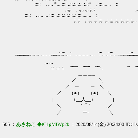
;:;;: , .,., *.,. ;:;: ,.:;,;,:,:,; ;.,;* ,::;;,... .. ;:
;:;;: , .,., .,. ;:;: ,.: ,;
;:;;: , .,., .,. ;:;: ,.:;,;,:,:,; ;.,;,::;;,... .. ;:
;:;;: , .,., .,. ;:;: ,.:;,;,:,:,; ;.,;,::;;,... 
,.,;:;：:､、,,
,,;:;:；｡;,;:：:;
,.,:,,:；;:;:：;,.,｡,
''"''yi''""'
,.,., , ..,. .,,. .,. .,,. .,..il
""'"''"'""''"''"'"'"'"' """'"''"'""' '"''"''"'''"'" ''"''""'"''"'"'"''""'"''"'
,., .,.
.:.:.;..:.:. '''"'" ''"''' "'";; '" ''' "''
＿＿＿_
／ ＼
／ ─ ─ ＼
／ （●） （●） ＼
| （__人__） |
＼ ｀⌒´ ,／
／ ー‐ ＼
505 ：
あさねこ
◆tC1gMIWp2k
：2020/08/14(金) 20:24:00 ID:1l