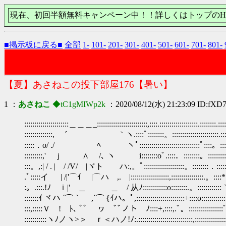
現在、初回半額無料キャンペーン中！！詳しくはトップのH
■掲示板に戻る■
全部
1-
101-
201-
301-
401-
501-
601-
701-
801-
【夏】あさねこの投下部屋176【暑い】
1 ：
あさねこ
◆tC1gMIWp2k
：2020/08/12(水) 21:23:09 ID:fXD7
::::::::::::::::::::::＿＿＿_:::::::::::::::::::::::::,::::.:::::::::::::::::::.::::::::.:::::::
::::::::::::::, ´ ｀ヽ.::::ﾟ::::::::。:::::::::::::::::::::::.::::::::::::::
:::::．o/ ./ ﾍ ヽﾟ::::::::::::::::::::::::::::::ﾟ::::。::::::::::::::::::::
:::::::::,' ｊ ∧ /､ ヽ i::::::::oﾟ.::::．::::::::。:::::::::::::::::::::::::::::
:::。,:| / . | / /V/ |ヾト ハ:,。ﾟ::::::::::::::::::::。::::::::．:::::::::::::::::::
.ﾟ:::::イ | /|'⌒ｲ |⌒ハ ,. |:::::::::::::::::::,::::::::::::::::.。::::*::::::::::
:。.:::.!ﾉ ｉ|' ＿ ＿ / 从ﾉ::::::::::::o::::::::.。::::::::::::｀::::,。::::*
:::::::ｲ ヾハ ´⌒｀ ,´⌒ {ｲハ。ﾟ,::::::::::::::::::::::::+::::o:::::::::::::::::::
:::,:::::Ｖ ! ﾄ､ ﾞﾞ ヮ ﾞﾞノト ﾉ::::+,::::,.ﾟ。::::::::::::::
:::::::::::ヽﾉノヽ>＞ ｒ＜ハノ!ﾉ:.:::::::::::::::::::::::::::,:::::::::::::::::::.:::