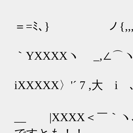
＼
＝=ﾐ､} ノ{,,
｀YXXXXヽ _,∠⌒ヽ
iXXXXX〉'´ 7 ,大 i
__ |XXXX＜￣