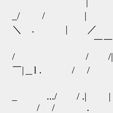
| ／
_/ / | /
＼ . | ／
￣￣/ /
/ / /| |
￣|＿l . / /
/ / 
_ .../ / .
/ / .