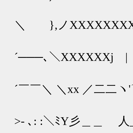
＼ },ノXXXXXXX
／￣
´───､＼XXXXXXj |
＞'´￣
´￣￣＼ ＼xx ／二二ヽ
／: : : : :
>‐ ､: :＼ﾐY彡＿＿ 人