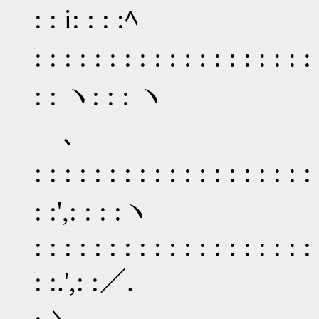
: : i: : : :ﾍ ';
: : : : : : : : : : : : :
: : ヽ: : : ヽ ';::
ゝ､
: : : : : : : : : : : : : :
: :',: : : :ヽ ∨": : 
: : : : : : : : : : : : : :
: :.',: :／. i: : 