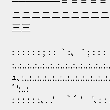
───────＝＝＝＝
ニニニニニニニニニニ
三三
: : : : : : ; : : ｀:､ ｀; : : :
:..:..:..:..:..:..:..:..:..:..:..
ｭ､:..:..:..:..:..:..:..:..:..:..:..:..
ﾞ';..:
: : : : : :､. .' ｀ﾞ ' '､: : :