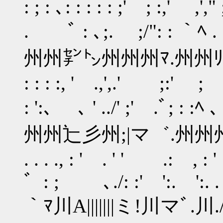
: ; : ､: : : : : ;' ; :,' ,'," 
. ﾞ : ､;. ;/": : ｀ﾍ . .ﾞ ､
州州㌢㌧州州州ﾏ.州州ﾘ,ﾉ,,ｲj": : :
: : : :, ' .,',.' ;:' ;
: ':､ ､ ' ../' ;' .ﾞ; : :
州州辷彡州;|マ゛.州州州},,不ぇ. 
. . . ., : ' . ' ' .: , : '
゛: ; ､./: :' ':. '
｀ﾏ川A|||||||ミ!川マﾞ.