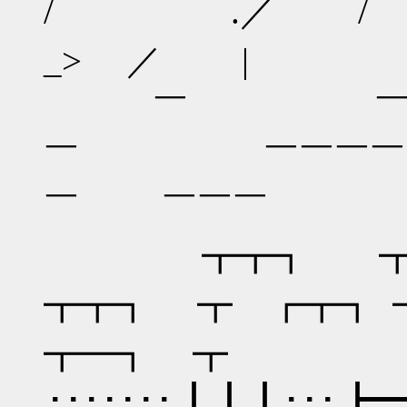
/ .／ / 
_> ／ |
￣ ￣ 
￣ ￣￣
￣ ￣￣￣
┳┳┓ ┳━┓
┳┳┓ ┳ ┏┳┓
┳━┓ ┳
･･･････ ┃┃┃･･･ ┣