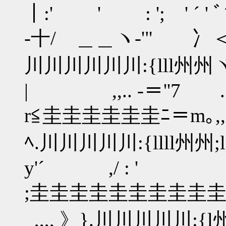
｜:' ' : '; ' ´ ' ﾞ
-十/ ＿＿ヽ-'" 冫＜_ 
川川川川川川:{lll州州
| ,,.. -＝''7 ..
r≦圭圭圭圭圭圭ﾆ＝m｡,,、｀'
ﾍ.川川川川川:{llll州州;lﾑ
y'´ ,/ : '
;圭圭圭圭圭圭圭圭圭
_,,,, 》}.川川川川川