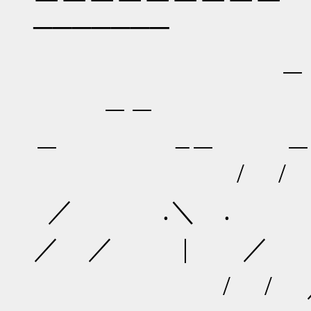
───────
＿ _
＿＿ ＿
＿ _＿ ＿
/ / ／
／ .＼ . /
／ ／ | ／
/ / ／ ／