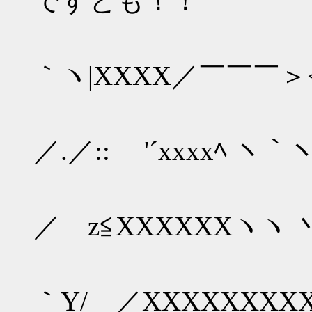
ですとも！！
｀ヽ|XXXX／￣￣￣＞
＿＿＿ 
／.／:: '´xxxxﾍ ヽ｀
＜＿＿ 
／ z≦XXXXXXヽヽ 
｀Y/ ／XXXXXXXXX