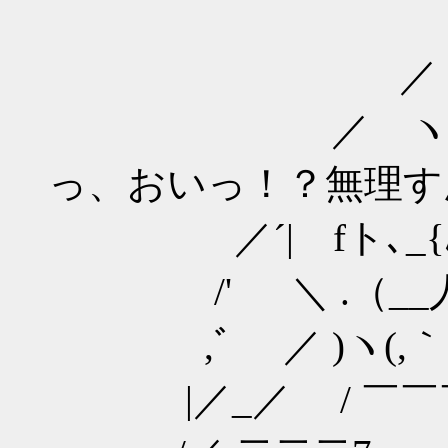
／￣
／
／ ヽ 
っ、おいっ！？無理す
／´| fト､_{ﾙ{
/' ＼ .（__人
,ﾞ ／ )ヽ(,｀
|／_／ / 