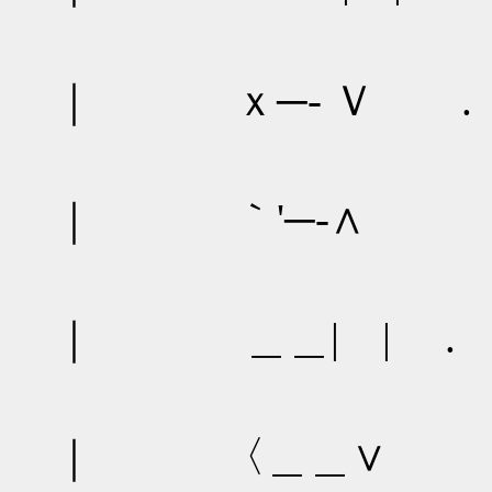
｜ ｘ─‐ Ｖ .
｜ ｀'─‐∧ 
｜ ＿＿| | .
｜ 〈＿＿∨ 