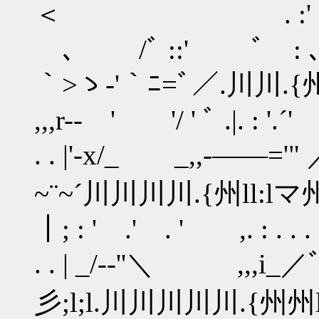
＜ . :' . ./´ |.. : '
､ /ﾞ ::' ﾞ : ､ 
｀>ゝ-'｀ﾆ=ﾞ／.川川.{州l
,,,r-‐ ' '/ ' ﾞ .|. : '.´'
. . |'‐x/_ _,,-――
~¨~´川川川川.{州ll:lマ州州
｜; : ' .' . ' ,. : . . . 
. . | _/-‐''＼ ,,,
彡;l;l.川川川川川.{州州lix