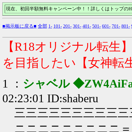
現在、初回半額無料キャンペーン中！！詳しくはトップのH
■掲示板に戻る■
全部
1-
101-
201-
301-
401-
501-
601-
701-
801-
【R18オリジナル転生
を目指したい【女神転
1 ：
シャベル ◆ZW4AiFa
02:23:01 ID:shaberu
三三三三三三三三三三
ニニニニニニニニニ＝