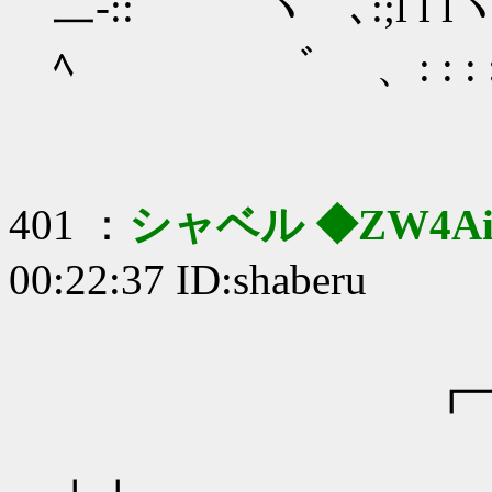
二-:: ヽ ﾞ ､:;l l
ﾍ ﾞ 、: : : : : 
401 ：
シャベル ◆ZW4AiF
00:22:37 ID:shaberu
┏