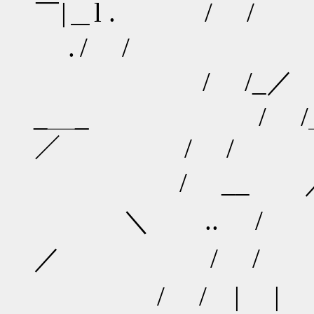
￣|＿l . /
. / /
/ /_／ ／
_＿_ / /＿＿
／ / / 
/ __ 
＼ .. /
／ / /
/ / | 