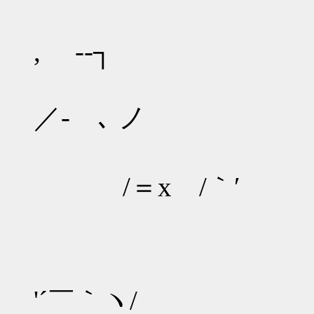
, -‐┐
／- ､ ノ
/＝x /｀′
/x
ト
'´￣｀ヽ/