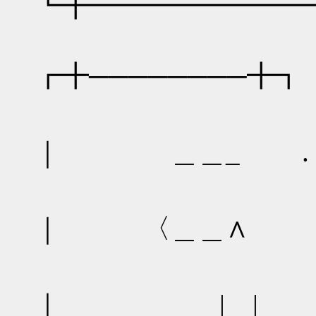
┗╋━━━━━━━━
┏╋────────╋┓
｜ ＿＿_ .
｜ 〈＿＿∧ 
｜ | | 