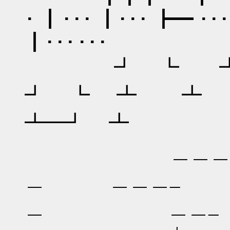
･ ┃ ･･･ ┃･･･ ┣━ ･
┃･･･ ･･･
┛ ┗ ┻━
┛ ┗ ┻ ┻ 
┻━┛ ┻
＿＿＿＿＿＿
＿ ＿＿＿
＿ ＿＿_