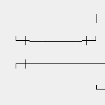
｜
┗╋────────╋┛
┏╋━━━━━━━━
┗