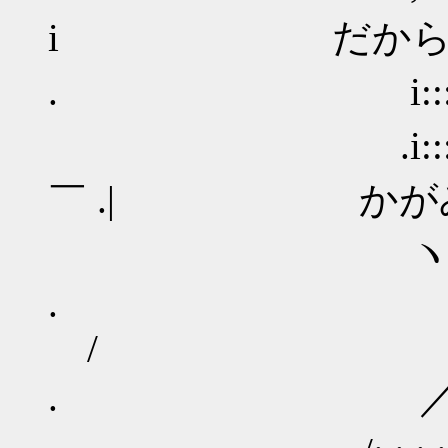
i だから、言
. i::::::::::
.i::::::
￣ .| かがみ
ヽ:::::::.:::
. _,.::::::::
/
. ／ ..`ｰ:::