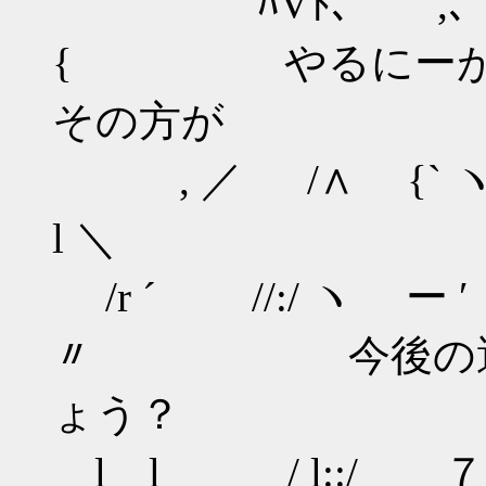
´ ﾊVﾄ､ ,､ `弋
{ やるにーが専
その方が
, ／ /∧ {` ヽ
l ＼
/r ´ //:/ ヽ ー ′
〃 今後の選択
ょう？
l l / l::/ ７i 