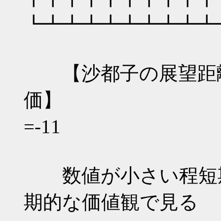
┗┻┻┻┻┻┻┻┻┻
【沙都子の展望距
価】 
=-11 
数値が小さい程短期
期的な価値観で見る