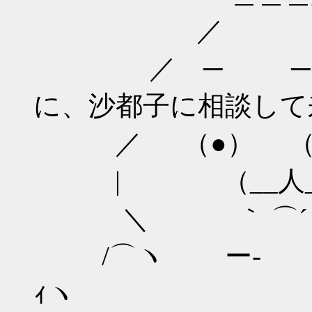
／ 
／ ─ ─
に、沙都子に相談して
／ （●） （
| （__人__
＼ ｀ ⌒´
/⌒ヽ ー
ｨヽ