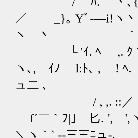
/ ﾊ. 丶､{ 
／ _}｡ Yﾞ-―i!
ヽ 丶 ｀` ‐
└ 'ｲ. ﾍ ,. 
ヽ､, ｲﾉ l:ﾄ､ , ! ﾍ.
ュ二 ､ 
/ , ,. ::
f´￣｀ﾌ|｣ 匕. ',
＼ヽ｀` ‐-三三ﾆュ-､_