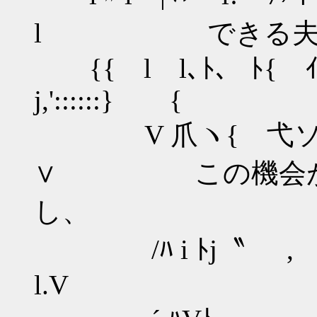
l できる夫さ
{{ l l､ﾄ、 ﾄ{ ｲ-
j,'::::::} {
V 爪ヽ{ 弋ソ |' |〃
∨ この機会が二
し、
/ﾊ i ﾄj〝 , ,戈':
l.V