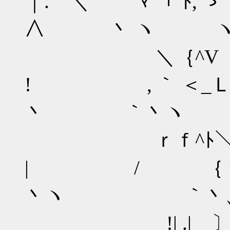
｜. ＼ ﾏ 「¨ﾄ,
∧ 丶 ヽ ヽ
＼｛^V 
! , ｀ ＜_Ｌ_
丶 ｀丶ヽ 
ｒｆ^ﾄ＼v ∧ 
| / ｛ ﾌ^ 
丶ヽ ｀丶、
!| .| 〕 l＼ 