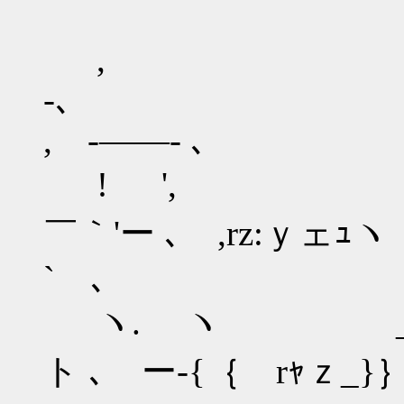
,
, -――- 
! 
￣｀'ー ､ ,rz:
` ､
ヽ. ヽ
ト ､ ー-{｛ rｬ