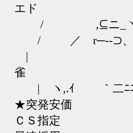
エド
/ ,⊆ニ_ヽ
/ ／ r─--⊃
| 弁えて
雀
| ヽ,.ｲ ｀二ﾆﾆ
★突発安価
ＣＳ指定