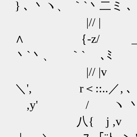
} ､ 丶ヽ、 ｀`丶二ミ ､
|// | l
∧ ｛-z/ ＿＿∧
丶`丶、 ｀` ､ﾐ
|// |v l |r
＼', r＜::..／, 
,y' / ヽ 丶
八{ j ,v l |