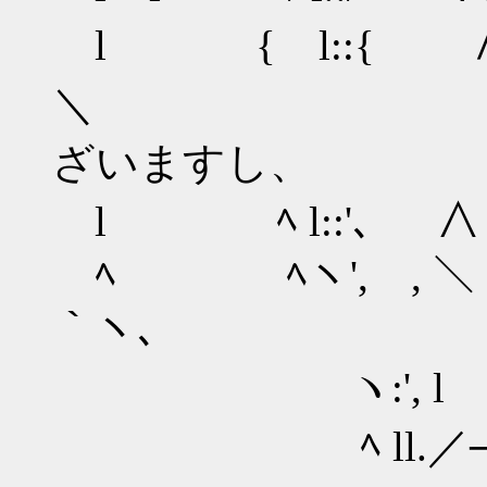
l { l::
＼ 今な
ざいますし、
l ﾍ l::'、 ∧
ﾍ ﾍヽ', 
｀ヽ、 沙都子
ヽ:', l ／ 
ﾍ ll.／── 二