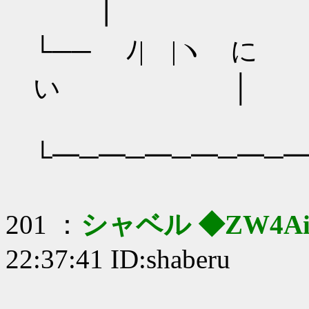
┃ □亅 
└── ﾉ| |ヽ に /
い │
└━─━─━─━─━─
201 ：
シャベル ◆ZW4AiF
22:37:41 ID:shaberu