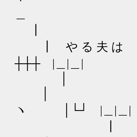
┃
┃ や る 夫 は
┼┼┼ |＿
│
│ ｰ‐─┬ 
ヽ │└┘ |
┃