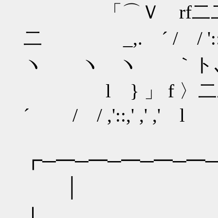
「⌒Ｖ rf二二二ニ
二 _,. ´ / / '::
ヽ ヽ ヽ ｀ト､ ｀
l } 」 f 〉二二二才⌒
´ / / ,'::,' ,' ,' l
┏─━─━─━─━─━
│ ＿|
ｌ ＿