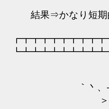
結果⇒かなり短期的
┏┳┳┳┳┳┳┳┳┳
┗┻┻┻┻┻┻┻┻┻
｀丶、- _..
＞─-- ＝二 