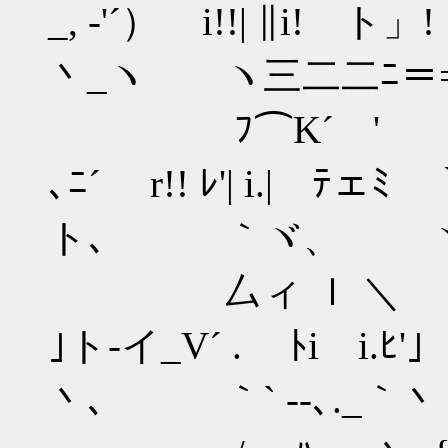
_, -'´） i!!| ∥i
丶_ヽ ヽ三二二ﾆ＝
ﾌ⌒K´ ' ヽ、
､ﾆ´ r!! ﾚ'| i.| ﾃ
ト､ ｀ヾ、 ヽ
厶ィ ｌ ＼ ／ |
｣ト-イ_V´ . ﾄi 
丶､ ｀` ‐-､._｀