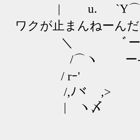
| u. `Y⌒
ワクが止まんねーんだ
＼ ﾞー ′
/⌒ヽ ー‐
/ rｰ'ゝ
/,ﾉヾ ,>
| ヽ〆 