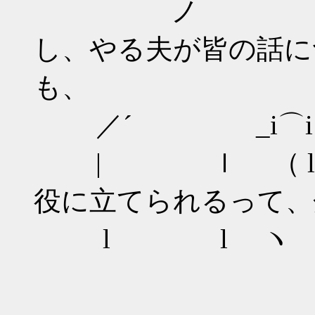
ノ 
し、やる夫が皆の話に
も、
／´ _i⌒i⌒i
| ｌ （ l 
役に立てられるって、
l l 