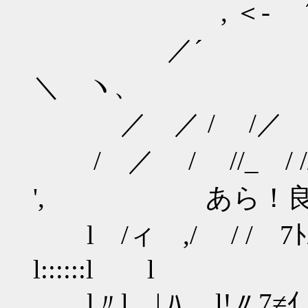
, ＜- ´ 
／´ , -
＼ ヽ、
／ ／ / /／ ／
/ ／ / //_ / //
', あら！良い
l /ィ ,/ / / 7
l::::::l l
l〃l | ﾊ l!〃7≠ｲ /