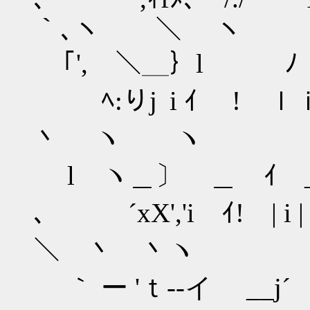
｀､ヽ ＼ ヽ
｢', ＼＿｝l ﾉ
ﾍ:りj i ｲ ! ｌｉ
丶 ヽ ヽ
l ヽ＿〕 ＿ ｲ
、 ´xX','i ｲ! 
＼ 丶 丶ヽ
｀ ー 'ｔ--イ _