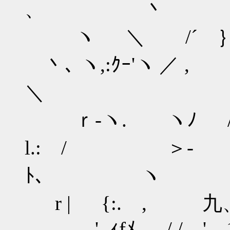
、 丶
ヽ ＼ /
丶､ ヽ,:ｸｰ'
＼
ｒ‐ヽ.
l.: / ＞‐ゝ // 
ﾄ､ ヽ
r | {:. 
､ ' ,ｨfﾒ､ /./ 