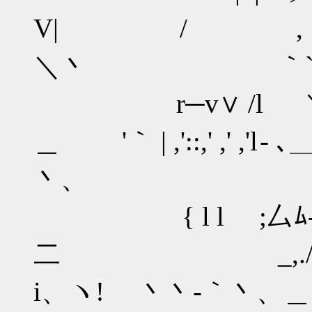
V| / , | 
＼丶 ｀` 
r─v∨ /l ＼ ≧=
＿ '｀ | ,'::,' ,' ,'
丶、 ｀
{ l l ゝ;厶ﾑ--
二 _,./ /,'::
i、ヽ! 丶丶-｀丶、＿