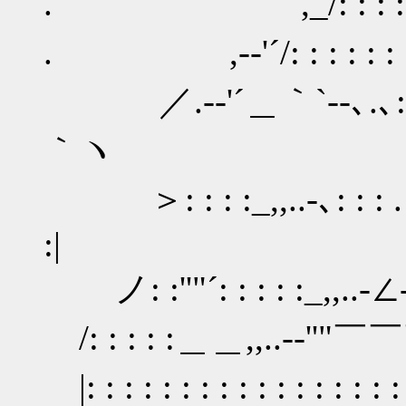
. ,_/: : : : : .、_:::
. ,-‐'´/: : : : : : : :
／.-‐'´＿｀`‐-､.､: : : :＼､
｀ヽ
＞: : : :_,,..-､: : : .｀`..'
:|
ノ: :''"´: : : : :_,,..-∠--､
/: : : : :＿＿,,..-‐''
|: : : : : : : : : : : : : : 