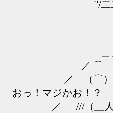
`'/二二
＿＿
／ ⌒ 
／ （⌒） 
おっ！マジかお！？
／ ///（__人__