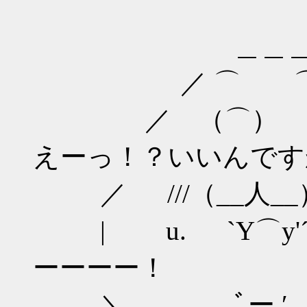
＿＿
／ ⌒ ⌒
／ （⌒） （
えーっ！？いいんです
／ ///（__人__）/
| u. `Y⌒
ーーーー！
＼ ﾞー ′ 