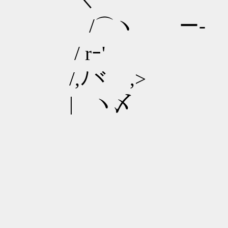
/⌒ヽ ー‐
/ rｰ'
/,ﾉヾ ,
| ヽ〆
＿＿＿