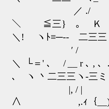
／ ./
＼ ≦三} ｡ Ｋ ヽ.
＼! ヽﾄ≡─‐- 二三三
′ / ﾞ
＼ └＝' ､ / __ r ､ ,
､ ヽ 丶二三三ヽ‐三ミ
|, / | 
∧ ,.ｨ｛__)