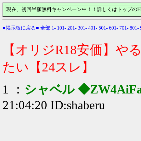
現在、初回半額無料キャンペーン中！！詳しくはトップのH
■掲示板に戻る■
全部
1-
101-
201-
301-
401-
501-
601-
701-
801-
【オリジR18安価】や
たい【24スレ】
1 ：
シャベル ◆ZW4AiFa
21:04:20 ID:shaberu