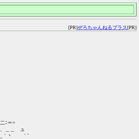
[PR]
ぜろちゃんねるプラス
[PR]
二ﾆ＝=
 ヽ、＿＿ ュ
._｀丶 ｀`