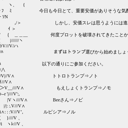
、 {
 今日も今日とて、重要安価がありそうな気配
Ν
安価スレは思うようには進みません
 ＞
何度プロットを破壊されてきたことか・
///ヽ
/V/ハ
////|//ﾊ まずはトランプ選びから始めましょ
///////ﾊ 以下の通りにご参加ください。
/∧
 V/V|//V∧ トトロトランプ⇒ノト
//V∧
__////V∧ もえしょくトランプ⇒ノモ
//V':,
 |Vヽ////V∧ Beeさん⇒ノビ
:.V///V∧
∧: : :V///V’, ルピシア⇒ノル
}////V 、
 ヽﾚ///V 、