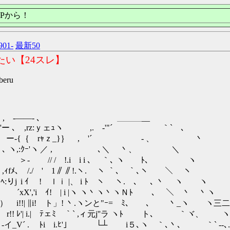
Pから！
901-
最新50
たい【24スレ】
beru
- ､ ＿＿＿__
ｙェｭヽ ,. ‐'"´ ｀` ､
｛ rｬｚ_}｝ , '´ ‐ 、 丶
:ｸｰ'ヽ ／ , ､＼ 丶、 ＼
 / !.i i i ､ ｀､ ヽ ﾄ､ ヽ
 /./ ' 1∥∥!.ヽ. ヽ ｀､ ｀､ヽ ＼ ヽ
i ｲ ! ｌｉ |、 i ﾄ ヽ ヽ. ､ ､ 丶 ヽ ヽ
,'i ｲ! | i |ヽ ヽ丶ヽ丶ヽＮﾄ ､ ＼ 丶 丶ヽ
´） i!!| ∥i! ト」! 丶.ヽンと"ｰ= ﾐ､ ､ 丶_ヽ ヽ三二
 ﾚ'| i.| ﾃェﾐ ｀` ,ィ元j''ラ ヽﾄ ト､ ｀ヾ、
V´ . ﾄi i.ﾋ'」 └┴ i５､ヽ ｀､丶､ ｀` ‐-､