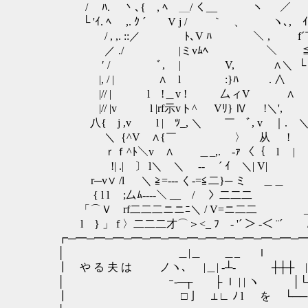
/ ﾊ. 丶､{ , ﾍ ＿/ く__ ヽ ／ _}
└ 'ｲ. ﾍ ,. ｸ ´ V j / ｀ 、 ヽ､, ｲﾉ 
/ , ,. ::／ ﾄ､V ﾊ ＼ , f´￣｀ﾌ|｣ 匕
／ ./ |ミvﾑﾍ ＼ ≦三} ｡ Ｋ ヽ.ヽ
′ / ﾞ, | V, ∧＼ └＝' ､ / __ r ､ 
|, / | ∧ l :}ﾊ . ∧ ,.ｨ｛__
|// | l !＿v ! 厶ィV ∧ ｛-z
|// |v l |rf示vト^ Vﾘ} Ⅳ !＼', 
八{ j ,v l |ゞﾂ_, ＼ ￣ ﾞ, v ｜
＼｛^V ∧{￣ 〉 从 ! , ｀ 
ｒｆ^ﾄ＼v ∧ ＿_,. -ｧ 〈｛ l
!| .| 〕 l＼ ＼ ゝ-- ´ ｲ ＼| 
r─v∨ /l ＼ ≧=--- く-=≦二}─ ミ ＿＿ '｀ 
{ l l ゝ;厶ﾑ----＼ __ / 〉二二二 _,./
「⌒Ｖ rf二二二ニニﾆ＼ / V=ニ二二 _,. ´ / 
l } 」 f 〉二二二才⌒＞<_ ﾌ￣- '´ ＞ -＜ ¨´ / / ,'::
┏─━─━─━─━─━─━─━─━─━─━─━─━─━
│ ＿|＿ ＿
┃ や る 夫 は ノヽ､ |＿| ‐
│ ｰ‐─┬ ├ ｌ | | ヽ
┃ □亅 ⊥∟ ﾉ l を └── ﾉ| 