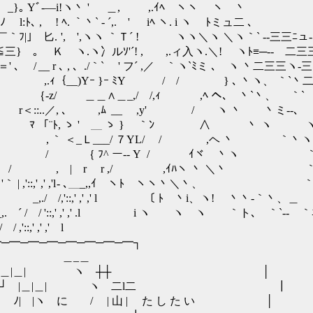
｡ Yﾞ-―i!ヽ丶 ' ＿, ,.ｲﾍ ヽヽ ヽ 丶 ｀`
l:ﾄ､ , ! ﾍ. ｀丶` ‐ ´,. ' iﾍ ヽ. i ヽ ﾄミュ
. ', ',ヽヽ ｀Ｔ´ ! ヽヽ＼ヽ ＼ヽ｀` ‐-三三ﾆュ-
冫ルｿ'´! , ,.ィ入ヽ.＼! ヽﾄ≡─‐- 二三三
, ､ ./｀` ' フ´ ,／ ｀ヽ`ﾐミ ､ ヽ 丶二三三ヽ‐
)Yｰ }ｰ ﾐY / / } ､ 丶ヽ、 ｀`丶二ミ 
/ ＿＿∧＿_,/ /,ｨ ,ﾍ ヘ､ 丶`丶、 ｀`
r＜::..／, ､ ,ﾑ __ ,y' / ヽ 丶 丶ミ‐-
. ＼ ﾏ 「¨ﾄ, ゝ ' ＿ ゝ } ｀ﾝ ∧ 丶 ヽ 
＜_Ｌ___/ ７YL/ / ,ヘ 丶 ｀丶
 | / ｛ ﾌ^ ー-- Y / ｲヾ 丶ヽ 
V| / , | r r ,/ ,ｲﾊヽ 丶 ＼丶 ｀`
| ,'::,' ,' ,'l - ､＿_,,ｲ ヽﾄ ヽヽ丶＼丶、 ｀
 /,'::,' ,' ,' l 〔 ﾄ 丶i、ヽ! 丶丶-｀丶、＿
/ '::,' ,' ,' .l i ヽ ヽ ヽ ｀ト､ ｀`‐- ｀
,' ,' ,' l
─━─━─━─━─━─━─━┐
_ ｌ ＿_＿
┴‐ ┼┼┼ |＿|＿| ヽ ┼┼ │
 │└┘ |＿|＿| ヽ 二l二 ┃
|ヽ に / | 山 | た し た い │