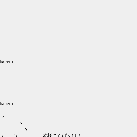
haberu
haberu
＞
ヽ
 ヽ
 皆様こんばんは！