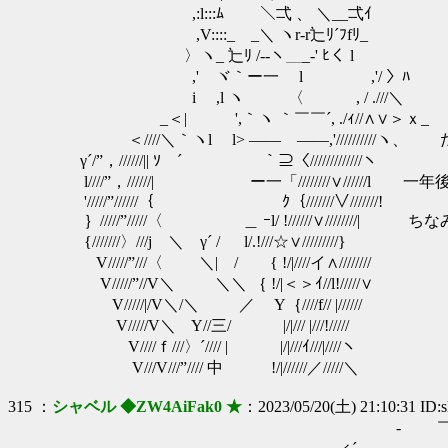
,:l:::ﾑ ＼弌 、 ＼__弌ｲ いや
,V::::_ゝ_＼ ヽr-r辷ﾘ´ﾌfﾘ_
〉ヽ_ 辷ﾘ /--ヽ＿_-' ﾋく l 
,' ヾ｀ー一 l ,'/ 〉ﾊ
i ,l ヽ 〈 , / .///＼ 
_＜| ',｀ヽ ｀￣￣´, ./ｨ//∧∨＞ｘ_
＜////＼｀ヽl l> ―― ――,'/////////
γ´/”，//////|| ｿ ´ ｀⊇〈/////////////ヽ
l////”，//////| ー一「////////∨/////
'/////”//////｛ ｸ｛///////∨///////!
｝/////”/////〈 ＿ ｰl/ !//////∨////////| ち
{///////〉///j ＼ γ´ / l/.!///☆∨/////////}
V/////”///〈 ＼| / { !/|////イ∧////////
V/////”//V＼ ＼＼ ｛ !/|＜＞ｲ//l!/////∨
V/////|/V＼/＼ ／ Y｛////f// |//////
V/////V＼ Y//三/ |/|/// |///!/////
V////ｆ///〉´//// | |/|///ｲ///|////ヽ
V///V///”//// 中 !/|//////／/////＼
315 ：
シャベル ◆ZW4AiFak0 ★
：2023/05/20(土) 21:10:31 ID:s
- ￣ '' 