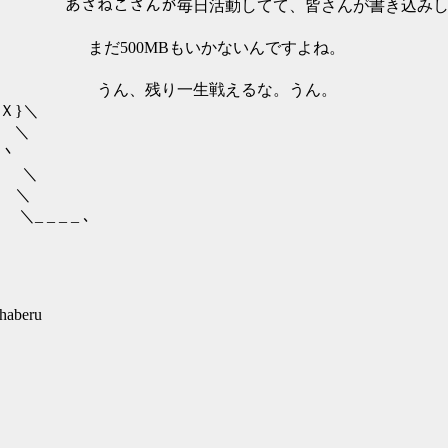
あさねこさんが毎日活動してて、皆さんが書き込みし
00MBもいかないんですよね。
,ｲＸＸ}､ うん、残り一生戦えるな。うん。
Ｘ}＼
 ＼
丶
ヽ ＼
 ＼
 _ _ _ ､
haberu