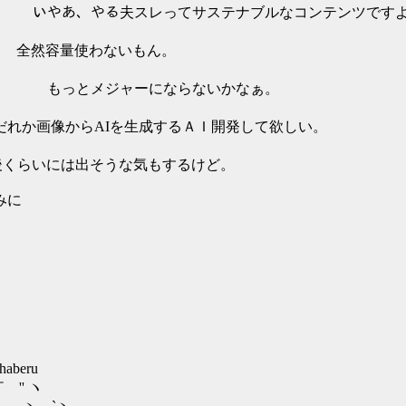
あ、やる夫スレってサステナブルなコンテンツですよ
全然容量使わないもん。
もっとメジャーにならないかなぁ。
/ヽ、 だれか画像からAIを生成するＡＩ開発して欲しい。
/l 一年後くらいには出そうな気もするけど。
なみに
haberu
ヽ