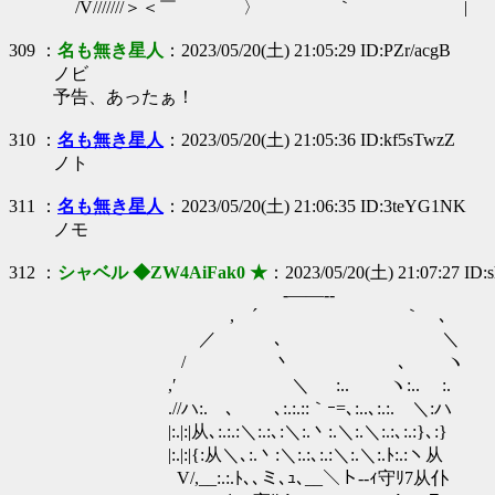
/V///////＞＜￣ 〉 ｀ | |∧/V
309 ：
名も無き星人
：2023/05/20(土) 21:05:29 ID:PZr/acgB
ノビ
予告、あったぁ！
310 ：
名も無き星人
：2023/05/20(土) 21:05:36 ID:kf5sTwzZ
ノト
311 ：
名も無き星人
：2023/05/20(土) 21:06:35 ID:3teYG1NK
ノモ
312 ：
シャベル ◆ZW4AiFak0 ★
：2023/05/20(土) 21:07:27 ID:s
-――‐-
, ´ ｀ ､
／ ､ ＼
/ 丶 ､ ヽ
,′ ＼ :.. ヽ:.. :.
.//ハ:. ､ ､:.:.::｀ｰ=､:..､:.:
|:.|:|从､:.:.:＼:.:､:＼:.丶:.＼:.＼:.:､:.:}､:}
|:.|:|{:从＼､:.丶:＼:.:､:.:＼:.＼:.ﾄ:
V/,__:.:.ﾄ､､ミ､ｭ､__＼ト--ｨ守ﾘ7从仆