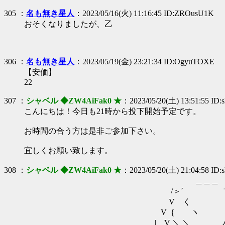
305 ：
名も無き星人
：2023/05/16(火) 11:16:45 ID:ZROusU1K
おそくなりましたが、乙
306 ：
名も無き星人
：2023/05/19(金) 23:21:34 ID:OgyuTOXE
【安価】
22
307 ：
シャベル ◆ZW4AiFak0 ★
：2023/05/20(土) 13:51:55 ID:s
こんにちは！今日も21時から投下開始予定です。
お時間の合う方は是非ご参加下さい。
宜しくお願い致します。
308 ：
シャベル ◆ZW4AiFak0 ★
：2023/05/20(土) 21:04:58 ID:s
＿＿＿
/＞´ ¨
V く 
V｛ ヽ
| V ＼ ＼ ハ ヽ