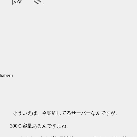
 |////// 、
haberu
. ＼:ハ そういえば、今契約してるサーバーなんですが、
.:ヽ从 300Ｇ容量あるんですよね。