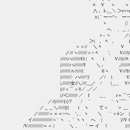
ﾊ V ヽ ヽ ヽ
∧ 、ﾄ-__＼ ＞r==r ﾌ ﾐ
∧|｀ー一"~ゝー一 ｿ
ヽ |〉 ,/＞ しかし、
へ 、＿ , ｲ
＞- ヽ ／/ ｛ ＿＿__ 
＞| , ﾍ , ￣ { |////
＞＜//ゝ ＼ ﾍ ゝ V ﾄV//
ノ///ヽ////////＞> ﾍ ', V
//////ハ////////O | ﾍ i V///|///ﾊ
|///////ハ////////ﾘ ＼」 ,
|////////∧///////| 0ヽ V///ﾘ/
|////////〉ハ/////リ ／/ i
|.///////女/|＼////__／ / |＿_ V/ｲ/
|///＜⌒＞ﾘ／ .／／￣￣￣￣ ＞V
|ﾉ＜//////// ／ f ＿_ r＝⌒つ--r '|//
／//|///////{{/7 / ｀ ｀ヽ´￣¨
／＿＿＼//////||/| i ヽ て＜ ＞ __ |/|: 
／/////////＞＝＝>へ ', 、ヽ ＼ ｀＞ﾚン |i
イ/////////////////＞¨ ヽ , ｀ヽヽ へ | |//Vく 
/V/////////////＝＜ | ＼ 、 ｀ー イ ! |////i