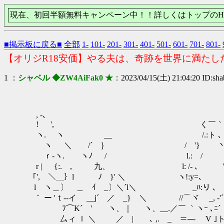
現在、初回半額無料キャンペーン中！！詳しくはトップのH
■掲示板に戻る■
全部
1-
101-
201-
301-
401-
501-
601-
701-
801-
【オリジR18安価】やる夫は、奇跡を世界に満たし
1 ：
シャベル ◆ZW4AiFak0 ★
：2023/04/15(土) 21:04:20 ID:sha
, -､ , -――
! ', く￣｀'ー ､ ,rz:
ヽ. ヽ __ /.:ト ､ ー-{
ヽ ＼ /´ ｝ / '} 丶､ ヽ,
ｒ‐ヽ. ヽﾉ / l.: / ＞‐ゝ //
r | {:. , 九、 l: /- ､ ' ,ｨfﾒ､
｢', ＼＿｝l ﾉ }' ＼ ヽ!:y=､ ﾍ:りj 
l ヽ＿〕 ＿ ｲ _〕＼´l＼ _ﾊ:り 、 ´xX'
｀ ー 'ｔ--イ __j´ ／ _} ＼ //⌒ヾ _, -'
ﾌ⌒K´ ' ヽ、｜ ヽ、__.／￣ ｀ヽｰ ､ﾆ´ r!!
厶ィ ｌ ＼ ／ | ､ ,. _ ＝─- V ｣ト-イ_