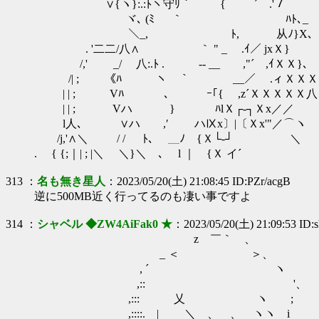
∨{ヽ}:.:ﾄヽ守ﾘ｀ { ´ .'７ 
ヾ､ (ﾐ ｀ ﾊﾄ､_
＼_, ﾄ, 从ﾉ}X､ まだ5
. '二二/八∧ ｀ " _ .ｲ／ jxＸ}
/,' _/ 八:.ﾄ . -‐ __ ,"´ 
/| ; 《ﾊ ヽ ｀ __／ .ィＸＸＸ
| | ; Vﾊ ､ ｰ｢{ ,z´ＸＸＸＸＸ八
| | ; Vハ } ﾊlＸ┌‐┐Ｘx／／ 
l人､ ∨ハ ,′ ハⅨx〕|〔Ｘx'"／⌒
/j,'∧＼ / / ﾄ､ ＿ﾉ {Ｘ└‐┘ ＼
. { {;｜| ; |＼ ＼}＼ ､ l ｜ {Ｘ イ´ ＼_
313 ：
名も無き星人
：2023/05/20(土) 21:08:45 ID:PZr/acgB
逆に500MB近く行ってるのも凄い事ですよ
314 ：
シャベル ◆ZW4AiFak0 ★
：2023/05/20(土) 21:09:53 ID:s
z ￣｀ 、
_ ＜ ＞、
, ´ ヽ
,:: '、
,::: 乂 ヽ ;
,::::. | ＼ 、 、 ヽヽ i